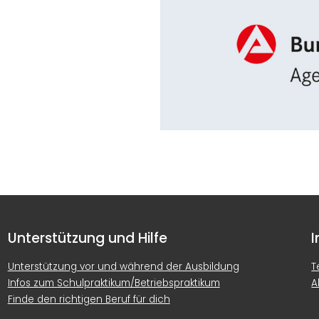
er
iCalendar
Offi
Unterstützung und Hilfe
I
Unterstützung vor und während der Ausbildung
T
Infos zum Schulpraktikum/Betriebspraktikum
A
Finde den richtigen Beruf für dich