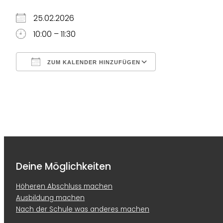
25.02.2026
10:00 – 11:30
ZUM KALENDER HINZUFÜGEN
ICS herunterladen
Google Kalend
Deine Möglichkeiten
Höheren Abschluss machen
Ausbildung machen
Nach der Schule was anderes machen