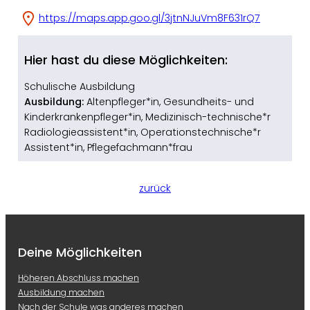
https://maps.app.goo.gl/3jtnNJuVm8F631rQ7
Hier hast du diese Möglichkeiten:
Schulische Ausbildung
Ausbildung:
Altenpfleger*in
, 
Gesundheits- und
Kinderkrankenpfleger*in
, 
Medizinisch-technische*r
Radiologieassistent*in
, 
Operationstechnische*r
Assistent*in
, 
Pflegefachmann*frau
zurück
Deine Möglichkeiten
Höheren Abschluss machen
Ausbildung machen
Nach der Schule was anderes machen